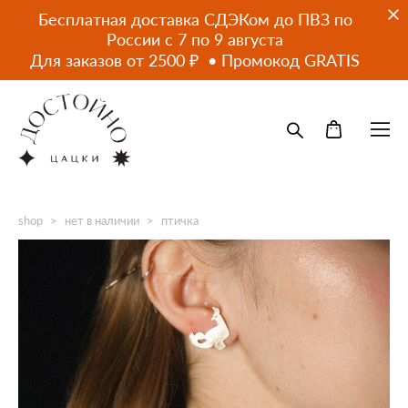
Бесплатная доставка СДЭКом до ПВЗ по
России с 7 по 9 августа
Для заказов от 2500 ₽ • Промокод GRATIS
shop
>
нет в наличии
>
птичка