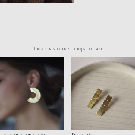
Также вам может понравиться
ьцо, ассиметричная пара
Кольчуга S