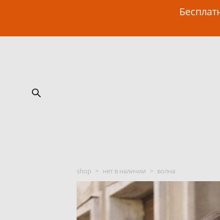
Бесплатн
shop
>
нет в наличии
>
волна