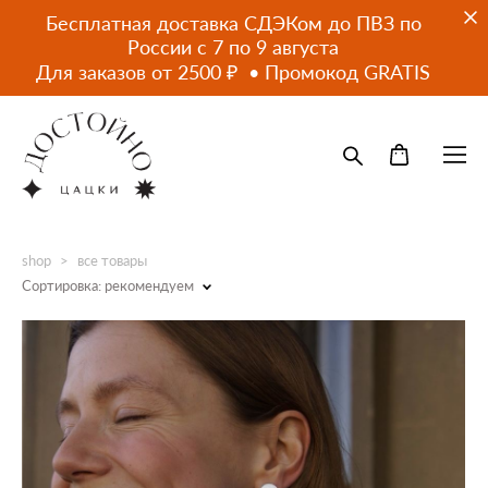
Бесплатная доставка СДЭКом до ПВЗ по
России с 7 по 9 августа
Для заказов от 2500 ₽ • Промокод GRATIS
shop
>
все товары
Сортировка:
рекомендуем