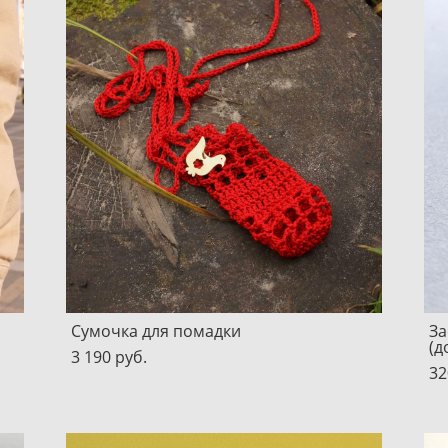
Сумочка для помадки
За
(д
3 190 pуб.
32