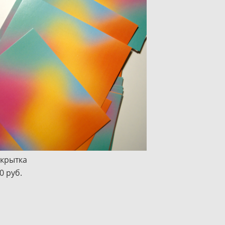
крытка
0 pуб.