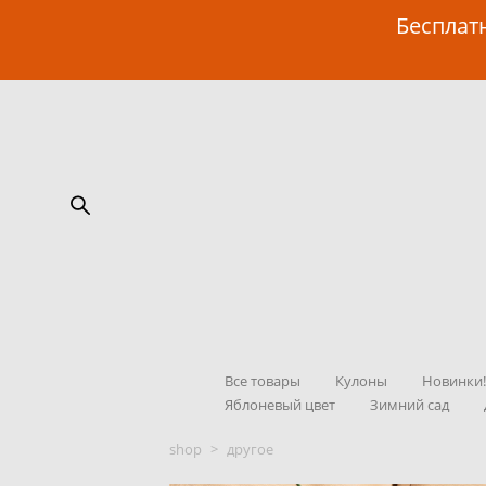
Бесплатн
Все товары
Кулоны
Новинки
Яблоневый цвет
Зимний сад
shop
>
другое