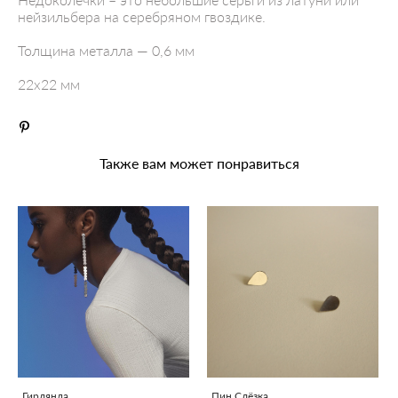
нейзильбера на серебряном гвоздике.
Толщина металла — 0,6 мм
22x22 мм
Также вам может понравиться
Гирлянда
Пин Слёзка