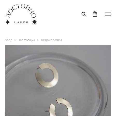
shop
>
все товары
>
недоколечки