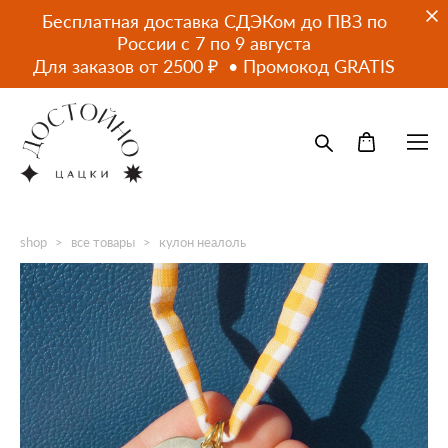
Бесплатная доставка СДЭКом до ПВЗ по
России с 7 по 9 августа
Для заказов от 2500 ₽ • Промокод GRATIS
shop
>
все товары
>
кулон неалоль