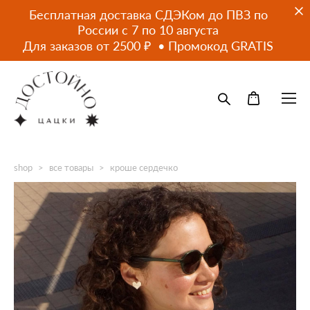
Бесплатная доставка СДЭКом до ПВЗ по
России с 7 по 10 августа
Для заказов от 2500 ₽ • Промокод GRATIS
shop
>
все товары
>
кроше сердечко