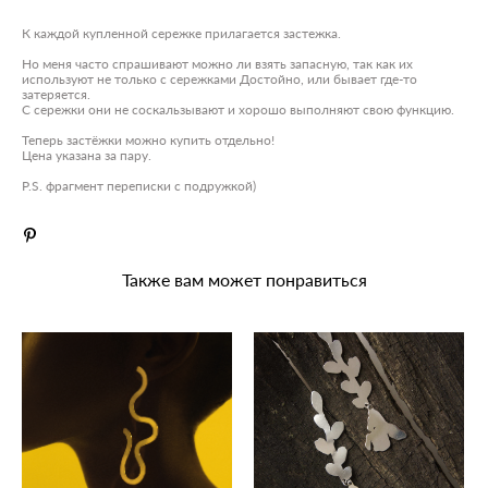
К каждой купленной сережке прилагается застежка.
Но меня часто спрашивают можно ли взять запасную, так как их
используют не только с сережками Достойно, или бывает где-то
затеряется.
C сережки они не соскальзывают и хорошо выполняют свою функцию.
Теперь застёжки можно купить отдельно!
Цена указана за пару.
P.S. фрагмент переписки с подружкой)
Также вам может понравиться