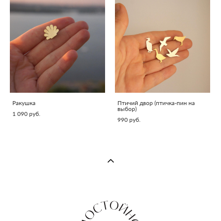
Ракушка
Птичий двор (птичка-пин на
выбор)
1 090 pуб.
990 pуб.