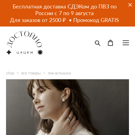
Бесплатная доставка СДЭКом до ПВЗ по
России с 7 по 9 августа
Для заказов от 2500 ₽ • Промокод GRATIS
shop
>
все товары
>
пин вспышка