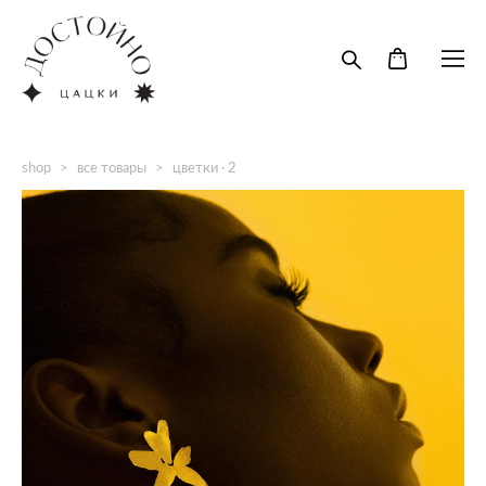
shop
>
все товары
>
цветки · 2