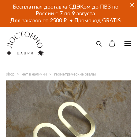
Бесплатная доставка СДЭКом до ПВЗ по
России с 7 по 9 августа
Для заказов от 2500 ₽ • Промокод GRATIS
shop
>
нет в наличии
>
геометрические овалы