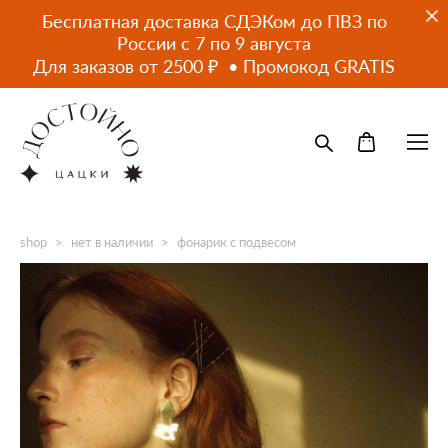
Бесплатная доставка СДЭКом до ПВЗ по
России с 7 по 9 августа
Для заказов от 2500 ₽ • Промокод GRATIS
shop
>
нет в наличии
>
фонарик с подвесом