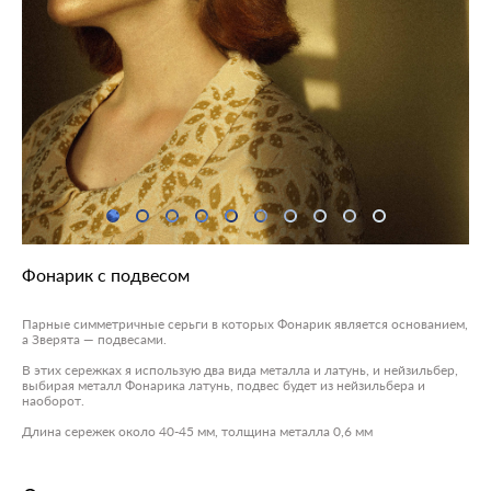
Фонарик с подвесом
Парные симметричные серьги в которых Фонарик является основанием,
а Зверята — подвесами.
В этих сережках я использую два вида металла и латунь, и нейзильбер,
выбирая металл Фонарика латунь, подвес будет из нейзильбера и
наоборот.
Длина сережек около 40-45 мм, толщина металла 0,6 мм