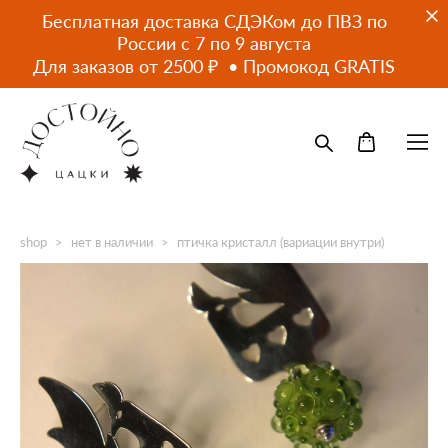
Бесплатная доставка СДЭКом до ПВЗ по
России с 7 по 9 августа
Для заказов от 2500 ₽ • Промокод GRATIS
shop
>
нет в наличии
>
птичка кристалл (вариации внутри)