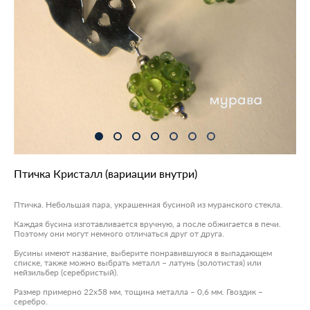
Птичка Кристалл (вариации внутри)
Птичка. Небольшая пара, украшенная бусиной из муранского стекла.
Каждая бусина изготавливается вручную, а после обжигается в печи.
Поэтому они могут немного отличаться друг от друга.
Бусины имеют название, выберите понравившуюся в выпадающем
списке, также можно выбрать металл – латунь (золотистая) или
нейзильбер (серебристый).
Размер примерно 22х58 мм, тощина металла – 0,6 мм. Гвоздик –
серебро.