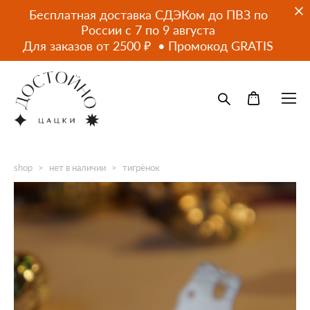
Бесплатная доставка СДЭКом до ПВЗ по
России с 7 по 9 августа
Для заказов от 2500 ₽ • Промокод GRATIS
shop
>
нет в наличии
>
тигрёнок