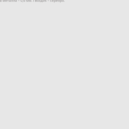
 металла – 0,6 мм. Гвоздик – серебро.