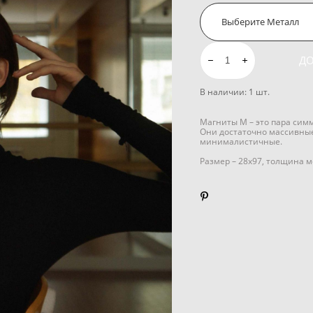
Выберите Металл
ДО
В наличии:
1
шт.
Магниты М – это пара сим
Они достаточно массивные
минималистичные.
Размер – 28x97, толщина ме