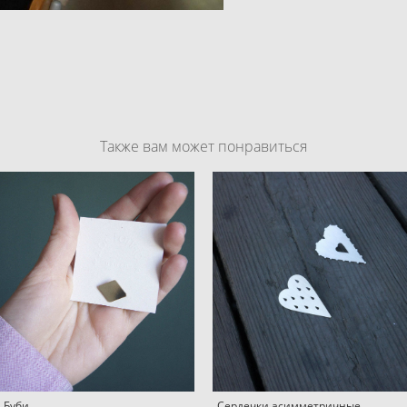
Также вам может понравиться
 Буби
Сердечки асимметричные