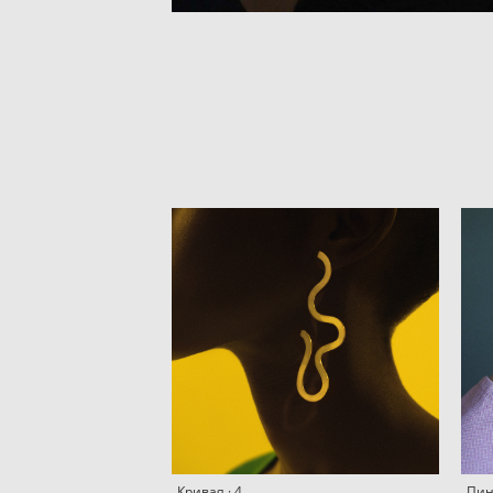
Кривая · 4
Пин