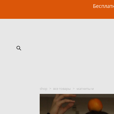
Бесплатн
shop
>
все товары
>
магниты м