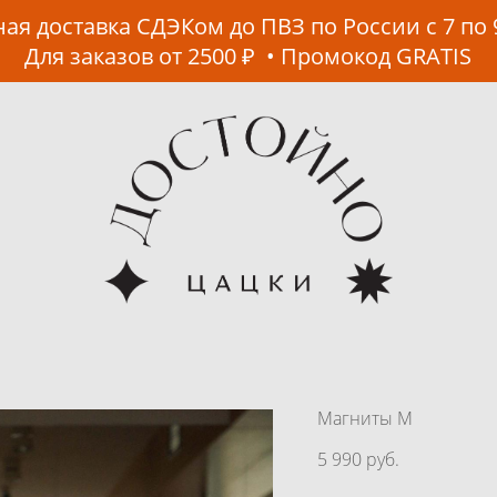
ая доставка СДЭКом до ПВЗ по России с 7 по 
Для заказов от 2500 ₽ • Промокод GRATIS
Магниты М
5 990 pуб.